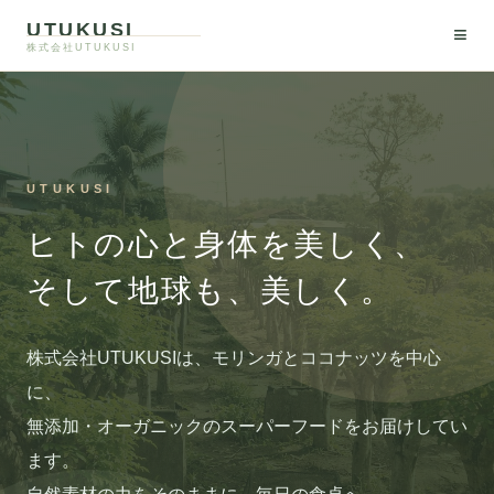
UTUKUSI
≡
株式会社UTUKUSI
私たちについて
モリンガとは
モリンガ卸
UTUKUSI
ヒトの心と身体を美しく、
飲食店様へ
そして地球も、美しく。
取扱商品
株式会社UTUKUSIは、モリンガとココナッツを中心
お問い合わせ
に、
無添加・オーガニックのスーパーフードをお届けしてい
オンラインショップ
ます。