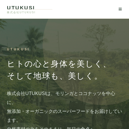
UTUKUSI
≡
株式会社UTUKUSI
私たちについて
モリンガとは
モリンガ卸
UTUKUSI
ヒトの心と身体を美しく、
飲食店様へ
そして地球も、美しく。
取扱商品
株式会社UTUKUSIは、モリンガとココナッツを中心
お問い合わせ
に、
無添加・オーガニックのスーパーフードをお届けしてい
オンラインショップ
ます。